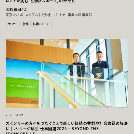
ロントが挑む「企業×スポーツ」のかたち
水船 健司さん
東京フットボールクラブ株式会社 パートナー事業本部 事業部
サッカー
営業
転職ストーリー
2026.04.22
スポンサーの方々をつなぐことで新しい価値の共創や社会課題の解決
に│パ・リーグ球団 仕事図鑑2026 – BEYOND THE