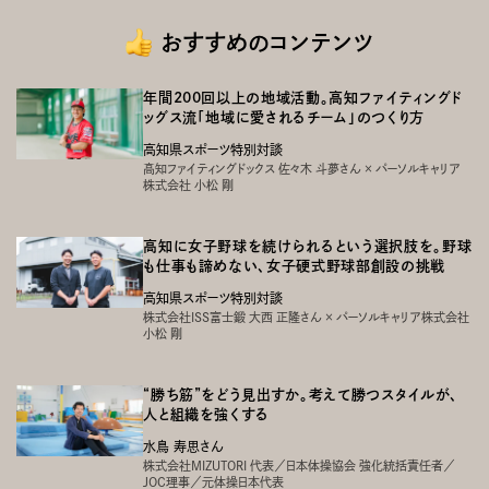
おすすめのコンテンツ
年間200回以上の地域活動。高知ファイティングド
ッグス流「地域に愛されるチーム」のつくり方
高知県スポーツ特別対談
高知ファイティングドックス 佐々木 斗夢さん × パーソルキャリア
株式会社 小松 剛
高知に女子野球を続けられるという選択肢を。野球
も仕事も諦めない、女子硬式野球部創設の挑戦
高知県スポーツ特別対談
株式会社ISS富士鍛 大西 正隆さん × パーソルキャリア株式会社
小松 剛
“勝ち筋”をどう見出すか。考えて勝つスタイルが、
人と組織を強くする
水鳥 寿思さん
株式会社MIZUTORI 代表／日本体操協会 強化統括責任者／
JOC理事／元体操日本代表