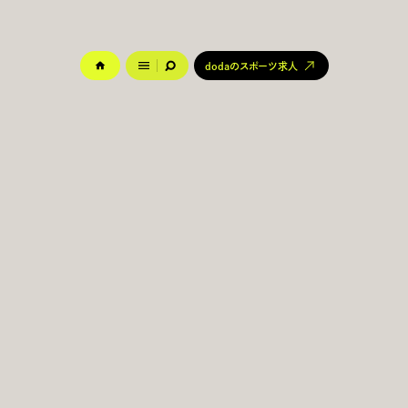
dodaのスポーツ求人
dodaのスポーツ求人
『dodaSPORTS（デューダスポーツ） 』は、「スポーツの“はたらく”に出会
う」をテーマに、多様な情報を発信するスポーツビジネスメディアです。
Webマガジン、動画、イベント情報、スポーツ求人情報など、スポーツに関
わる仕事の魅力やキャリアの可能性にスポットを当て、スポーツ業界の「は
たらく」を応援するコンテンツをお届けします。