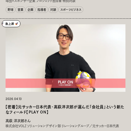
球団×スポンサー企業 プロジェクト担当者 特別対談
ホッケー
冬季スポーツ
パラスポーツ
その他スポーツ
野球
営業
企画
指導者
対談
スポーツビジネス
スポーツ全般
はたらく⁨⁩⁨⁩：
営業
経営・マネジメント
企画
広報・マーケティング
MD
クリエイティブ
指導者
その他職種
テーマ⁨⁩⁨⁩：
アスリートキャリア
転職ストーリー
対談
スポーツビジネス
イベントレポート
ダイバーシティ推進
地域活性化
2026.04.13
【密着】元サッカー日本代表・高萩洋次郎が選んだ「会社員」という新た
なフィールド【PLAY ON】
高萩 洋次郎さん
株式会社VOLZ ソリューションデザイン部 リレーショングループ／元サッカー日本代表