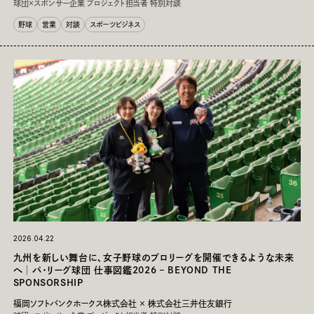
球団×スポンサー企業 プロジェクト担当者 特別対談
野球
営業
対談
スポーツビジネス
TOP
マガジン
連載
動画
イベント
タグ・キーワードで絞り込み
2026.04.22
スポーツ⁨⁩⁨⁩：
九州を新しい舞台に、女子野球のプロリーグを開催できるような未来
へ│パ・リーグ球団 仕事図鑑2026 – BEYOND THE
サッカー
野球
バスケットボール
モータースポーツ
SPONSORSHIP
バレーボール
ラグビー
格闘技
アメリカンフットボール
柔道
福岡ソフトバンクホークス株式会社 × 株式会社三井住友銀行