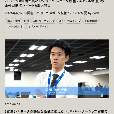
パ・リーグ6球団が集結『パ・リーグ スポーツ転職フェア2026 夏 by
doda』開催レポート＆求人特集
2026年6月20日開催│パ・リーグ スポーツ転職フェア2026 夏 by doda
野球
営業
企画
広報・マーケティング
MD
クリエイティブ
その他職種
スポーツビジネス
イベントレポート
2026.06.08
Close
【密着】パ・リーグの熱狂を価値に変える PLMパートナーシップ営業の