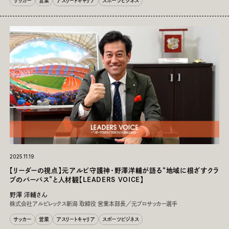
サッカー
営業
アスリートキャリア
スポーツビジネス
2025.11.19
【リーダーの視点】元アルビ守護神・野澤洋輔が語る“地域に根ざすクラ
ブのパーパス”と人材観【LEADERS VOICE】
野澤 洋輔さん
株式会社アルビレックス新潟 取締役 営業本部長／元プロサッカー選手
サッカー
営業
アスリートキャリア
スポーツビジネス