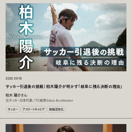
はたらく⁨⁩⁨⁩：
営業
経営・マネジメント
企画
広報・マーケティング
MD
クリエイティブ
指導者
その他職種
テーマ⁨⁩⁨⁩：
アスリートキャリア
転職ストーリー
対談
スポーツビジネス
イベントレポート
ダイバーシティ推進
地域活性化
2025.09.16
サッカー引退後の挑戦｜柏木陽介が明かす「岐阜に残る決断の理由」
柏木 陽介さん
元サッカー日本代表／FC岐阜Value Accelerator
サッカー
アスリートキャリア
地域活性化