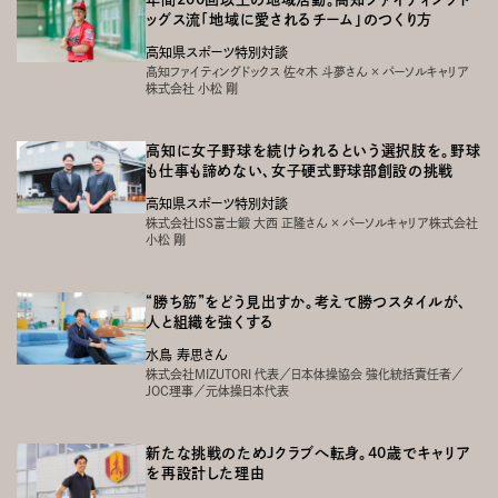
ッグス流「地域に愛されるチーム」のつくり方
高知県スポーツ特別対談
高知ファイティングドックス 佐々木 斗夢さん × パーソルキャリア
株式会社 小松 剛
高知に女子野球を続けられるという選択肢を。野球
も仕事も諦めない、女子硬式野球部創設の挑戦
高知県スポーツ特別対談
株式会社ISS富士鍛 大西 正隆さん × パーソルキャリア株式会社
小松 剛
“勝ち筋”をどう見出すか。考えて勝つスタイルが、
人と組織を強くする
水鳥 寿思さん
株式会社MIZUTORI 代表／日本体操協会 強化統括責任者／
JOC理事／元体操日本代表
新たな挑戦のためＪクラブへ転身。40歳でキャリア
を再設計した理由