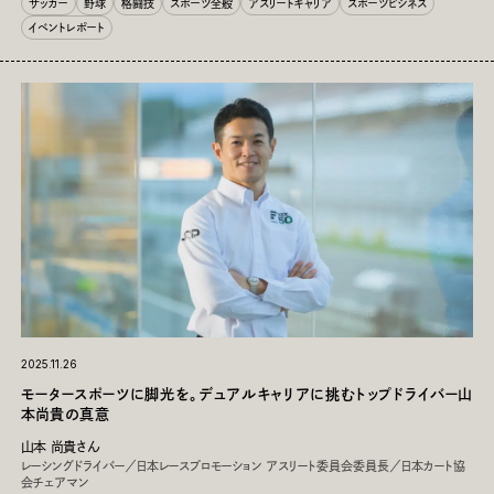
サッカー
野球
格闘技
スポーツ全般
アスリートキャリア
スポーツビジネス
イベントレポート
2025.11.26
モータースポーツに脚光を。デュアルキャリアに挑むトップドライバー山
本尚貴の真意
山本 尚貴さん
レーシングドライバー／日本レースプロモーション アスリート委員会委員長／日本カート協
会チェアマン