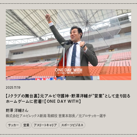
TOP
マガジン
連載
動画
イベント
タグ・キーワードで絞り込み
2025.11.19
【Jクラブの舞台裏】元アルビ守護神・野澤洋輔が“営業”として走り回る
スポーツ⁨⁩⁨⁩：
ホームゲームに密着！【ONE DAY WITH】
サッカー
野球
バスケットボール
モータースポーツ
野澤 洋輔さん
株式会社アルビレックス新潟 取締役 営業本部長／元プロサッカー選手
バレーボール
ラグビー
格闘技
アメリカンフットボール
柔道
サッカー
営業
アスリートキャリア
スポーツビジネス
ホッケー
冬季スポーツ
パラスポーツ
その他スポーツ
スポーツ全般