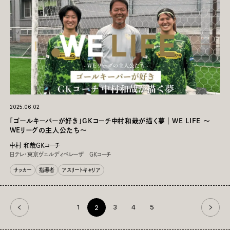
2025.06.02
「ゴールキーパーが好き」GKコーチ中村和哉が描く夢│WE LIFE ～
WEリーグの主人公たち～
中村 和哉GKコーチ
日テレ・東京ヴェルディベレーザ GKコーチ
サッカー
指導者
アスリートキャリア
1
3
4
5
2