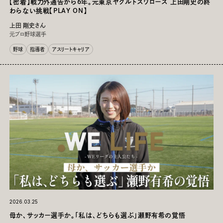
【密着】戦力外通告から6年。元東京ヤクルトスワローズ 上田剛史の終
わらない挑戦【PLAY ON】
上田 剛史さん
元プロ野球選手
野球
指導者
アスリートキャリア
2026.03.25
Close
母か、サッカー選手か。「私は、どちらも選ぶ」瀬野有希の覚悟